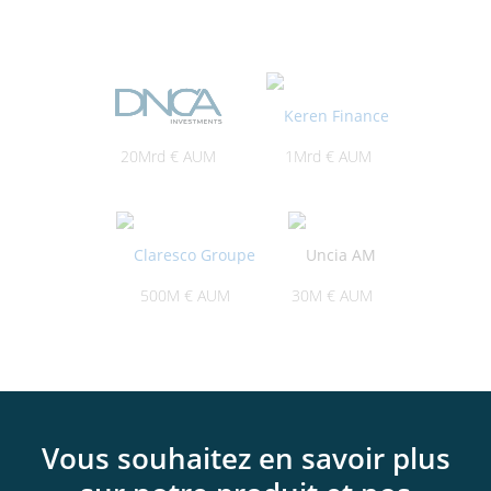
20Mrd € AUM
1Mrd € AUM
500M € AUM
30M € AUM
Vous souhaitez en savoir plus